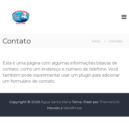
P
u
Á
l
g
a
u
r
a
p
S
a
Contato
Início
Contato
a
r
n
a
o
t
c
Esta é uma página com algumas informações básicas de
a
o
contato, como um endereço e número de telefone. Você
M
n
também pode experimentar usar um plugin para adicionar
a
t
um formulário de contato.
r
e
i
ú
a
d
Copyright © 2026
Água Santa Maria
Tema: Flash por
ThemeGrill
.
o
Movido a
WordPress